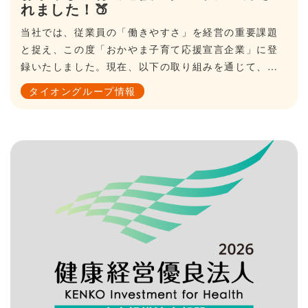
れました！🍑
当社では、従業員の「働きやすさ」を経営の重要課題
と捉え、この度「おかやま子育て応援宣言企業」に登
録いたしました。現在、以下の取り組みを通じて、子
育てと仕事の両立サポートに取り組んでいます。産
タイオングループ情報
休・育休・有給休暇の高い取得率を目指し、会社全体
で子育てを支援します様々な雇用形態を取り入れ、産
休・育休からの復帰後も働きやすい環境を整えます職
場への子どもとの出勤を認め、急なお子さんの体調不
良などにも柔軟に対応します他にも、社内イベントへ
の子連れ参加促進など、様々な取り組みで子育て中で
も働きやすい職場を目指しています。私たちは、ライ
フイベントに左右されず、誰もがキャリアを継続でき
る「長く働ける環境」をこれからも守り続けます。岡
山県のホームページはこちら（外部リンクに飛びま
す）8092-okayama.jp/haremaru-portal/