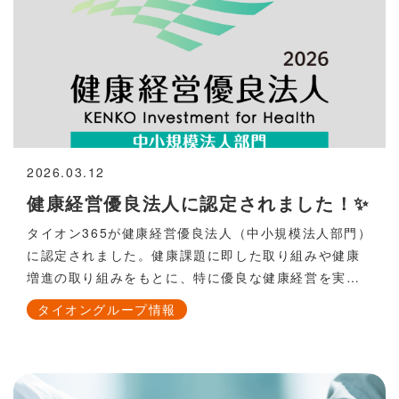
も働きやすい職場を目指しています。私たちは、ライ
フイベントに左右されず、誰もがキャリアを継続でき
る「長く働ける環境」をこれからも守り続けます。岡
山県のホームページはこちら（外部リンクに飛びま
す）8092-okayama.jp/haremaru-portal/
2026.03.12
健康経営優良法人に認定されました！✨
タイオン365が健康経営優良法人（中小規模法人部門）
に認定されました。健康課題に即した取り組みや健康
増進の取り組みをもとに、特に優良な健康経営を実践
している法人を顕彰する制度です。以下は、当社の取
タイオングループ情報
り組みの一例です。社会保険加入者の健康診断100％実
施健康促進のためのスポーツイベントインフルエンザ
予防接種の社内実施完全禁煙今後も健康経営を推進
し、社員が安心・安全・健康でいきいきと働くことが