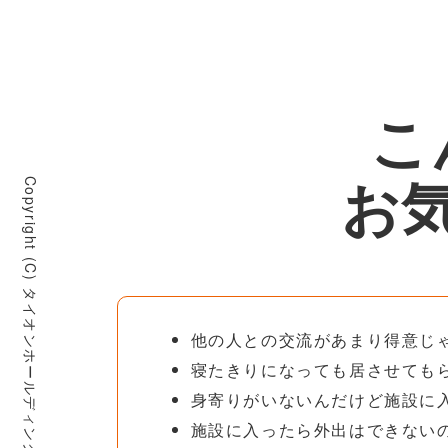
こ
お
Copyright (C) タイオンホールディングス株式会社 All Rights Reserved.
他の人との交流があまり得意じ
寝たきりになっても居させても
身寄りがいないんだけど施設に
施設に入ったら外出はできない