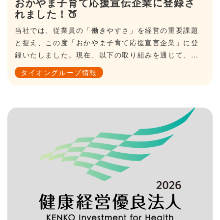
おかやま子育て応援宣伝企業に登録さ
れました！🍑
当社では、従業員の「働きやすさ」を経営の重要課題
と捉え、この度「おかやま子育て応援宣言企業」に登
録いたしました。現在、以下の取り組みを通じて、子
育てと仕事の両立サポートに取り組んでいます。産
タイオングループ情報
休・育休・有給休暇の高い取得率を目指し、会社全体
で子育てを支援します様々な雇用形態を取り入れ、産
休・育休からの復帰後も働きやすい環境を整えます職
場への子どもとの出勤を認め、急なお子さんの体調不
良などにも柔軟に対応します他にも、社内イベントへ
の子連れ参加促進など、様々な取り組みで子育て中で
も働きやすい職場を目指しています。私たちは、ライ
フイベントに左右されず、誰もがキャリアを継続でき
る「長く働ける環境」をこれからも守り続けます。岡
山県のホームページはこちら（外部リンクに飛びま
す）8092-okayama.jp/haremaru-portal/