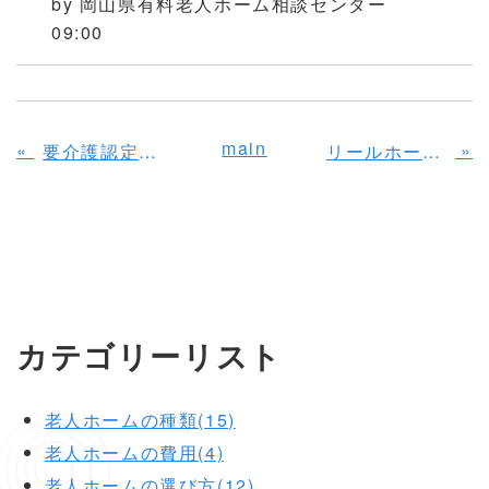
by
岡山県有料老人ホーム相談センター
09:00
main
«
»
要介護認定の結果に納得できないときはどうすればいい？
リールホーム東岡山の訪問レポート！実際の居室や浴室、食事メニューを写真付きでご紹介
カテゴリーリスト
老人ホームの種類(15)
老人ホームの費用(4)
老人ホームの選び方(12)